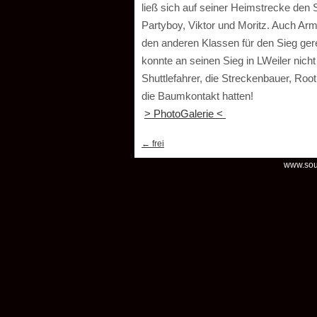
ließ sich auf seiner Heimstrecke den
Partyboy, Viktor und Moritz. Auch Armi
den anderen Klassen für den Sieg gereic
konnte an seinen Sieg in LWeiler nicht
Shuttlefahrer, die Streckenbauer, Roo
die Baumkontakt hatten!
> PhotoGalerie <
←
frei
www.soul