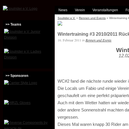
News
Verein
Veranstaltungen
Fo
Soulrider e.V.
»
Rennen und Events
» Wintertraining
>> Teams
Wintertraining #3 2010/2011 Rüc
16. Februar 2011
in
Rennen und Events
Wint
12.0
>> Sponsoren
WC#2 fand die nächste runde wieder i
Die Locals um Fabio und einige Verei
geschaufelt um eine perfekt präpariert
Auch mit dem Wetter hatten wir wiede
oder andere Sonnenstrahl machten da
vergessen.
Dieses Mal waren knapp 30 Rider am S